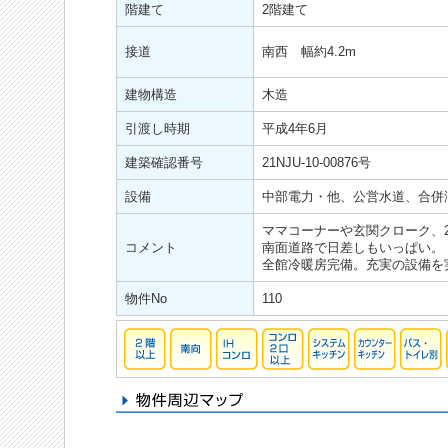
階建て
2階建て
接道
南西 幅約4.2m
建物構造
木造
引渡し時期
平成4年6月
建築確認番号
21NJU-10-00876号
設備
中部電力・他、公営水道、合併
ママコーナーや玄関クローク、
コメント
南面道路で日差しもいっぱい。
全館冷暖房完備。充実の設備を
物件No
110